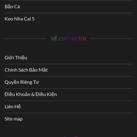
Bắn Cá
Keo Nha Cai 5
VỀ CHÚNG TÔI
Giới Thiệu
Chính Sách Bảo Mật
Quyền Riêng Tư
Điều Khoản & Điều Kiện
Liên Hệ
Site map