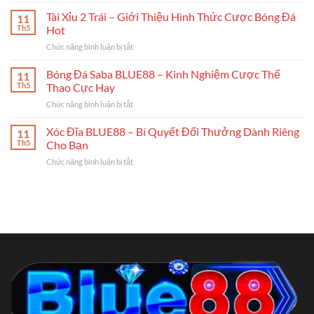
Tài
—
Xỉu
Tài Xỉu 2 Trái – Giới Thiệu Hình Thức Cược Bóng Đá
Loạn
11
3/4
hay
Th5
Hot
–
hay?
Chức năng bình luận bị tắt
ở
Top
Tôi
Tài
3
nghĩ
Xỉu
Bóng Đá Saba BLUE88 – Kinh Nghiệm Cược Thể
Bí
11
người
2
Kíp
Th5
Thao Cực Hay
ta
Trái
Cá
đang
Chức năng bình luận bị tắt
ở
–
Cược
hiểu
Bóng
Giới
Săn
sai
Đá
Xóc Đĩa BLUE88 – Bí Quyết Đổi Thưởng Dành Riêng
Thiệu
11
Thưởng
vấn
Saba
Hình
Th5
Cho Bạn
Đỉnh
đề
BLUE88
Thức
Cao
Chức năng bình luận bị tắt
ở
–
Cược
Xóc
Kinh
Bóng
Đĩa
Nghiệm
Đá
BLUE88
Cược
Hot
–
Thể
Bí
Thao
Quyết
Cực
Đổi
Hay
Thưởng
Dành
Riêng
Cho
Bạn