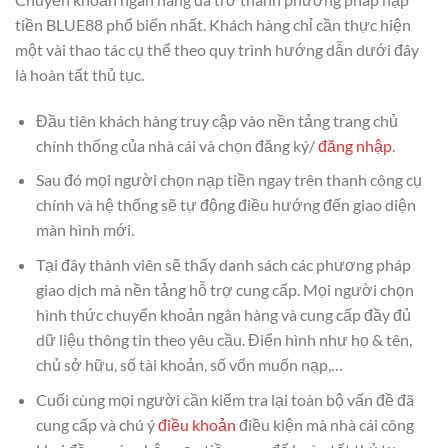
tiền BLUE88 phổ biến nhất. Khách hàng chỉ cần thực hiện
một vài thao tác cụ thể theo quy trình hướng dẫn dưới đây
là hoàn tất thủ tục.
Đầu tiên khách hàng truy cập vào nền tảng trang chủ
chính thống của nhà cái và chọn đăng ký/
đăng nhập
.
Sau đó mọi người chọn nạp tiền ngay trên thanh công cụ
chính và hệ thống sẽ tự động điều hướng đến giao diện
màn hình mới.
Tại đây thành viên sẽ thấy danh sách các phương pháp
giao dịch mà nền tảng hỗ trợ cung cấp. Mọi người chọn
hình thức chuyển khoản ngân hàng và cung cấp đầy đủ
dữ liệu thông tin theo yêu cầu. Điển hình như họ & tên,
chủ sở hữu, số tài khoản, số vốn muốn nạp,…
Cuối cùng mọi người cần kiểm tra lại toàn bộ vấn đề đã
cung cấp và chú ý
điều khoản
điều kiện mà nhà cái công