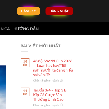
ĐĂNG KÝ
ĐĂNG NHẬP
ẮN CÁ
HƯỚNG DẪN
BÀI VIẾT MỚI NHẤT
48 đội World Cup 2026
19
Th6
— Loạn hay hay? Tôi
nghĩ người ta đang hiểu
sai vấn đề
Chức năng bình luận bị tắt
ở
48
đội
Tài Xỉu 3/4 – Top 3 Bí
11
World
Th5
Kíp Cá Cược Săn
Cup
Thưởng Đỉnh Cao
2026
Chức năng bình luận bị tắt
ở
—