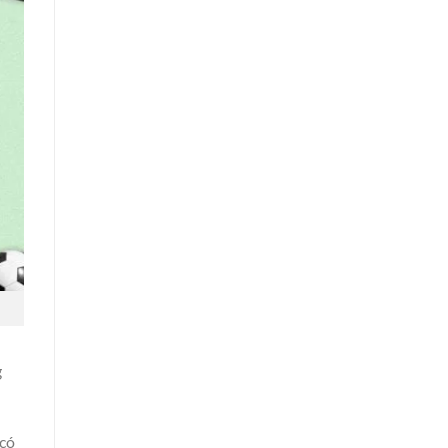
g
 có