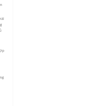
ên
rái
ng
ủ
hợp
ừng