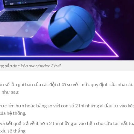
g dẫn đọc kèo over/under 2 trái
án số lần ghi bàn của các đội chơi so với mức quy định của nhà cái.
u như sau:
ược lớn hơn hoặc bằng so với con số 2 thì những ai đầu tư vào kè
của hệ thống.
à kết quả trả về ít hơn 2 thì những ai vào tiền cho cửa tài mất t
 xỉu sẽ thắng.