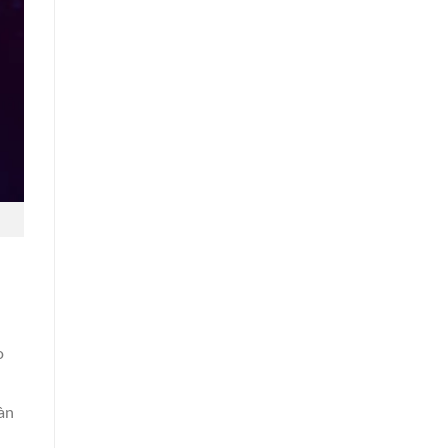
o
oàn